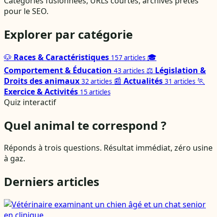
Catégories fusionnées, URLs courtes, archives prêtes
pour le SEO.
Explorer par catégorie
🐶
Races & Caractéristiques
🎓
157 articles
Comportement & Éducation
⚖️
Législation &
43 articles
Droits des animaux
📰
Actualités
🏃
32 articles
31 articles
Exercice & Activités
15 articles
Quiz interactif
Quel animal te correspond ?
Réponds à trois questions. Résultat immédiat, zéro usine
à gaz.
Derniers articles