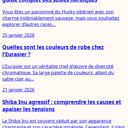
Vous êtes un passionné du Husky sibérien avec son
charme indéniablement sauvage, mais vous souhaitez
explorer d’autres races…
25 janvier 2026
Quelles sont les couleurs de robe chez
l’Eurasier ?
L’Eurasier est un véritable chef-d’œuvre de diversité
chromatique. Sa large palette de couleurs, allant du
sable clair au…
21 janvier 2026
Shiba Inu agressif : comprendre les causes et
apaiser les tensions
Le Shiba Inu est souvent séduit par son apparence
charmante et son caractère intrépide. Cependant, il n’est